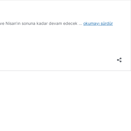
Mimari
an ve Nisan’ın sonuna kadar devam edecek …
okumayı sürdür
ve
Tasarımda
”Sınırlar”