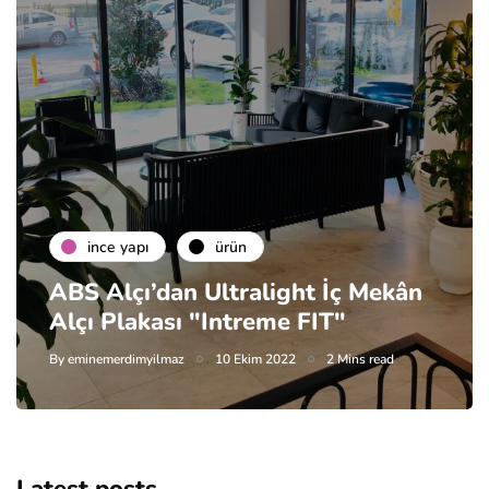
i̇nce yapı
ürün
ABS Alçı’dan Ultralight İç Mekân
Alçı Plakası "Intreme FIT"
By
eminemerdimyilmaz
10 Ekim 2022
2 Mins read