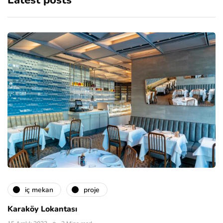
Latest posts
i̇ç mekan
proje
Karaköy Lokantası