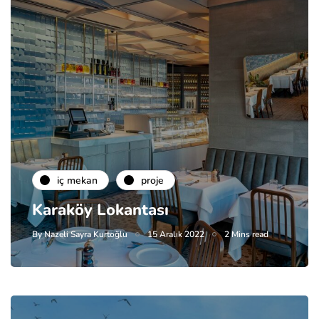
i̇ç mekan
proje
Karaköy Lokantası
By
Nazeli Sayra Kurtoğlu
15 Aralık 2022
2 Mins read