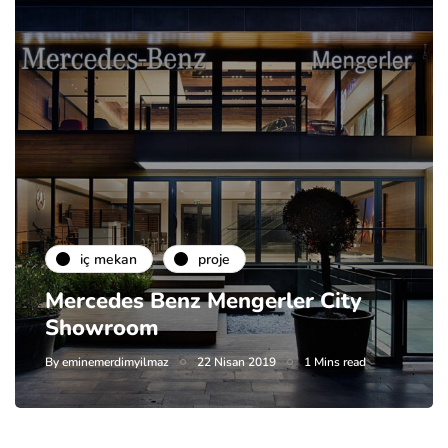
i̇ç mekan
proje
Mercedes Benz Mengerler City
Showroom
By
eminemerdimyilmaz
22 Nisan 2019
1 Mins read