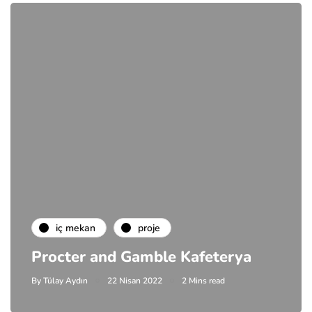
i̇ç mekan
proje
Procter and Gamble Kafeterya
By
Tülay Aydın
22 Nisan 2022
2 Mins read