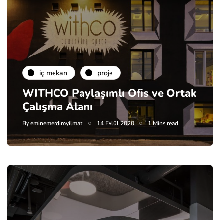
i̇ç mekan
proje
WITHCO Paylaşımlı Ofis ve Ortak
Çalışma Alanı
By
eminemerdimyilmaz
14 Eylül 2020
1 Mins read