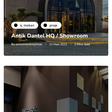
i̇ç mekan
proje
Antik Dantel HQ / Showroom
By
eminemerdimyilmaz
12 Mart 2021
2 Mins read