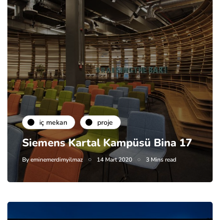
i̇ç mekan
proje
Siemens Kartal Kampüsü Bina 17
By
eminemerdimyilmaz
14 Mart 2020
3 Mins read