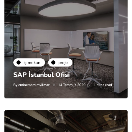
i̇ç mekan
proje
SAP İstanbul Ofisi
By
eminemerdimyilmaz
14 Temmuz 2020
1 Mins read