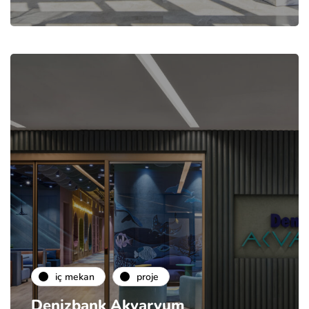
i̇ç mekan
proje
Denizbank Akvaryum