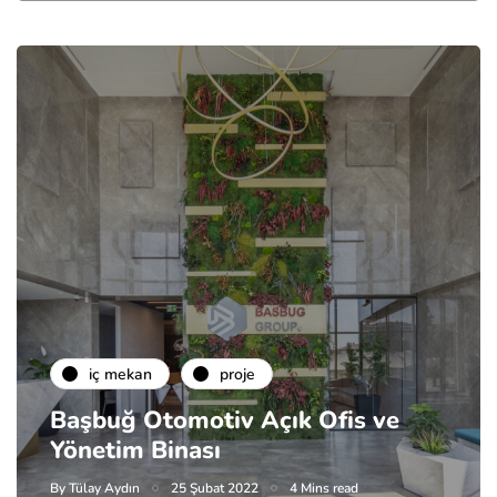
i̇ç mekan
proje
Başbuğ Otomotiv Açık Ofis ve
Yönetim Binası
By
Tülay Aydın
25 Şubat 2022
4 Mins read