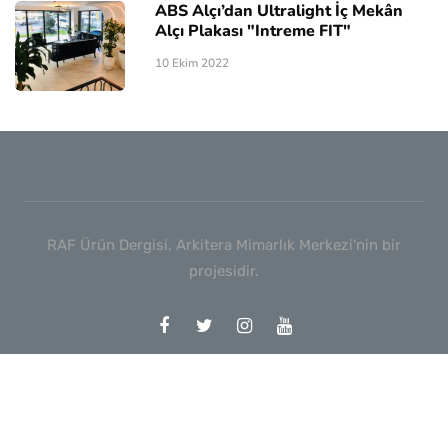
ABS Alçı’dan Ultralight İç Mekân
Alçı Plakası "Intreme FIT"
10 Ekim 2022
RAF Ürün Dergisi, Arkitera Mimarlık Merkezi'nin bir
projesidir.