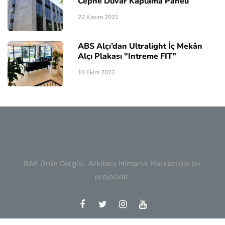
Cephe Duvar Kaplama Paneli
22 Kasım 2021
ABS Alçı’dan Ultralight İç Mekân
Alçı Plakası "Intreme FIT"
10 Ekim 2022
RAF Ürün Dergisi, Arkitera Mimarlık Merkezi'nin bir
projesidir.