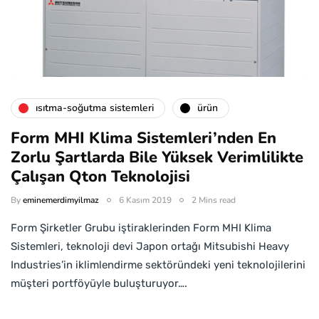
isıtma-soğutma sistemleri
ürün
Form MHI Klima Sistemleri’nden En
Zorlu Şartlarda Bile Yüksek Verimlilikte
Çalışan Qton Teknolojisi
By
eminemerdimyilmaz
6 Kasım 2019
2 Mins read
Form Şirketler Grubu iştiraklerinden Form MHI Klima
Sistemleri, teknoloji devi Japon ortağı Mitsubishi Heavy
Industries’in iklimlendirme sektöründeki yeni teknolojilerini
müşteri portföyüyle buluşturuyor….