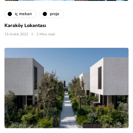
i̇ç mekan
proje
Karaköy Lokantası
15 Aralık 2022
2 Mins read