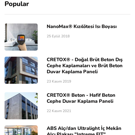
Popular
NanoMax® Kızılötesi Isı Boyası
25 Eylül 2018
CRETOX® - Doğal Brüt Beton Dış
Cephe Kaplamaları ve Brüt Beton
Duvar Kaplama Paneli
23 Kasım 2019
CRETOX® Beton - Hafif Beton
Cephe Duvar Kaplama Paneli
22 Kasım 2021
ABS Alçı’dan Ultralight İç Mekân
Alçı Plakası "Intreme FIT"