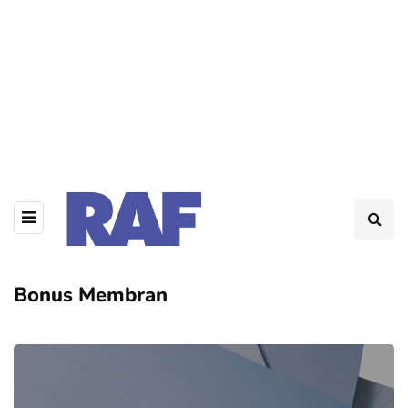
Bonus Membran