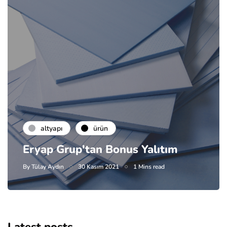
altyapı
ürün
Eryap Grup'tan Bonus Yalıtım
By
Tülay Aydın
30 Kasım 2021
1 Mins read