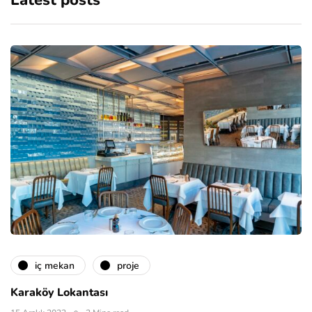
Latest posts
i̇ç mekan
proje
Karaköy Lokantası