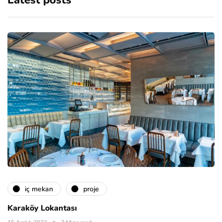
Latest posts
i̇ç mekan
proje
Karaköy Lokantası