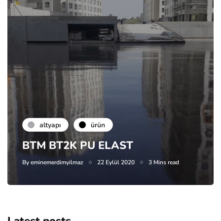
altyapı
ürün
BTM BT2K PU ELAST
By
eminemerdimyilmaz
22 Eylül 2020
3 Mins read