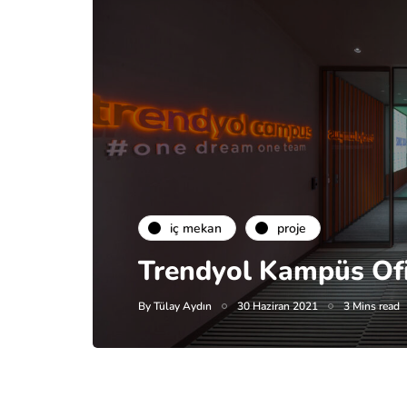
i̇ç mekan
proje
Trendyol Kampüs Of
By
Tülay Aydın
30 Haziran 2021
3 Mins read