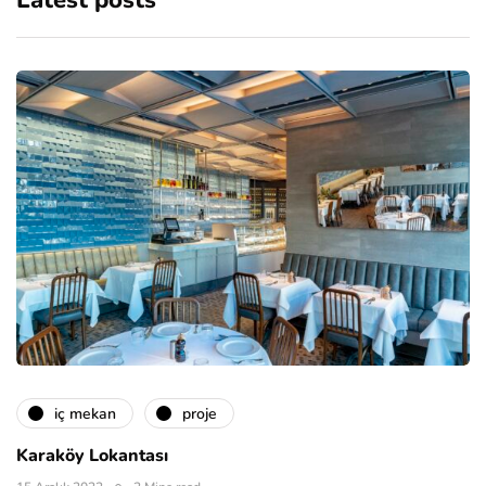
Latest posts
i̇ç mekan
proje
Karaköy Lokantası