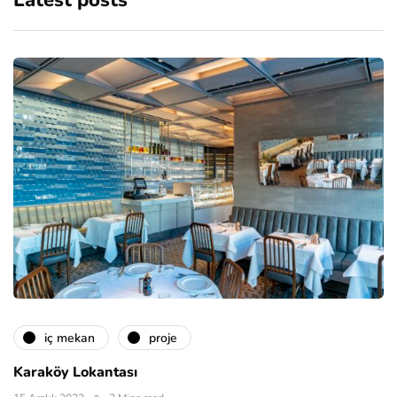
Latest posts
i̇ç mekan
proje
Karaköy Lokantası