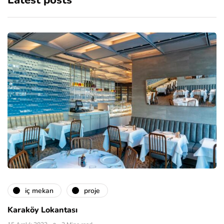
Latest posts
i̇ç mekan
proje
Karaköy Lokantası