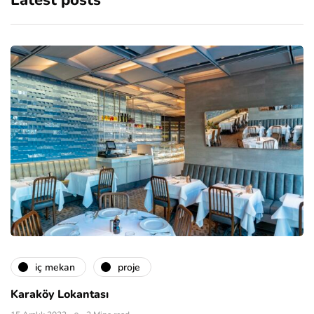
Latest posts
i̇ç mekan
proje
Karaköy Lokantası