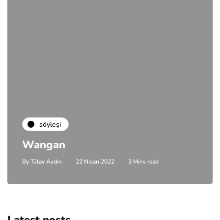
söyleşi
Wangan
By
Tülay Aydın
22 Nisan 2022
3 Mins read