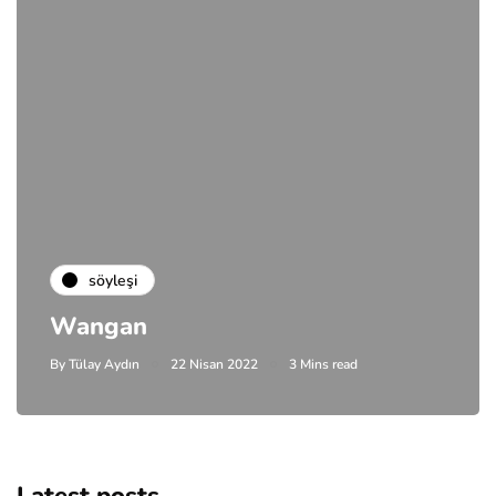
söyleşi
Wangan
By
Tülay Aydın
22 Nisan 2022
3 Mins read