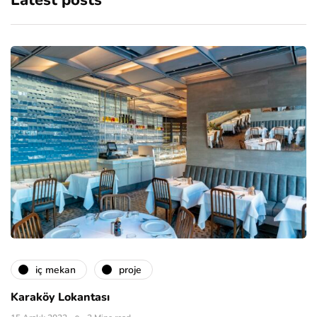
Latest posts
i̇ç mekan
proje
Karaköy Lokantası