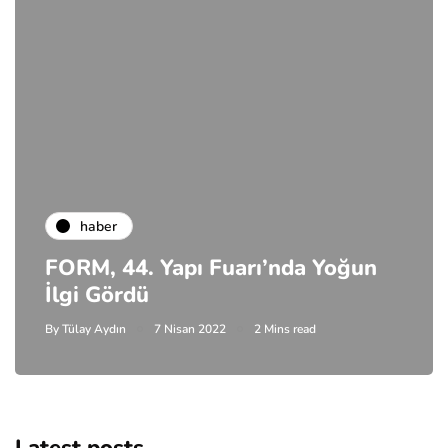
haber
FORM, 44. Yapı Fuarı’nda Yoğun
İlgi Gördü
By
Tülay Aydın
7 Nisan 2022
2 Mins read