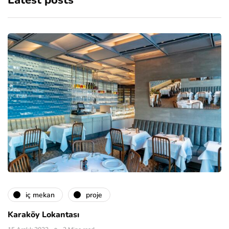
Latest posts
i̇ç mekan
proje
Karaköy Lokantası