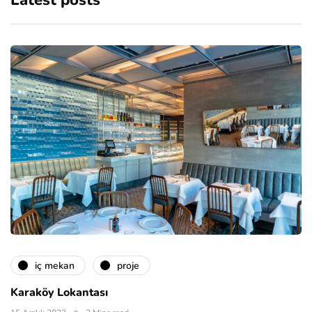
Latest posts
i̇ç mekan
proje
Karaköy Lokantası