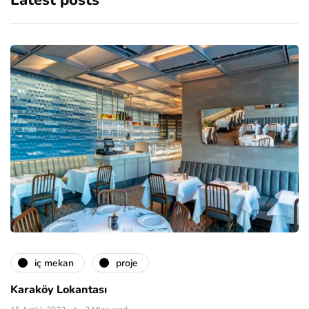
Latest posts
i̇ç mekan
proje
Karaköy Lokantası