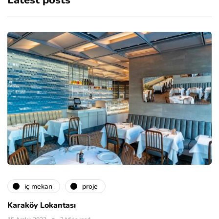
Latest posts
i̇ç mekan
proje
Karaköy Lokantası