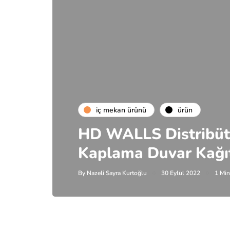
i̇ç mekan ürünü
ürün
HD WALLS Distribüt
Kaplama Duvar Kağıt
By
Nazeli Sayra Kurtoğlu
30 Eylül 2022
1 Min