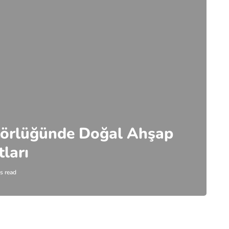
örlüğünde Doğal Ahşap
ları
s read