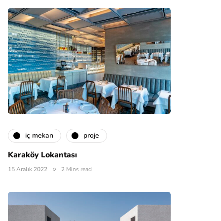
i̇ç mekan
proje
Karaköy Lokantası
15 Aralık 2022
2 Mins read