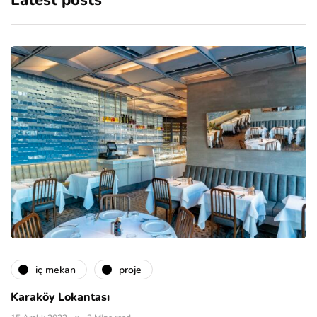
Latest posts
i̇ç mekan
proje
Karaköy Lokantası