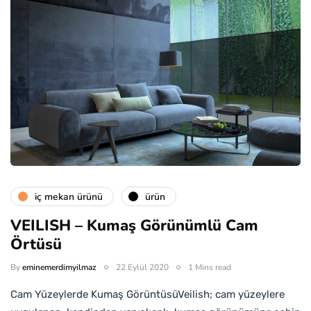
i̇ç mekan ürünü
ürün
VEILISH – Kumaş Görünümlü Cam
Örtüsü
By
eminemerdimyilmaz
22 Eylül 2020
1 Mins read
Cam Yüzeylerde Kumaş GörüntüsüVeilish; cam yüzeylere