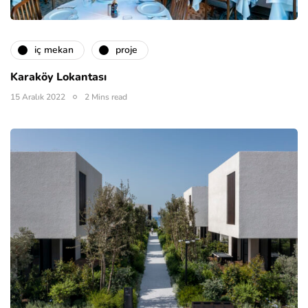
i̇ç mekan
proje
Karaköy Lokantası
15 Aralık 2022
2 Mins read