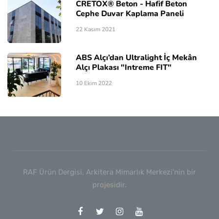
CRETOX® Beton - Hafif Beton
Cephe Duvar Kaplama Paneli
22 Kasım 2021
ABS Alçı’dan Ultralight İç Mekân
Alçı Plakası "Intreme FIT"
10 Ekim 2022
RAF Ürün Dergisi, Arkitera Mimarlık Merkezi'nin bir
projesidir.