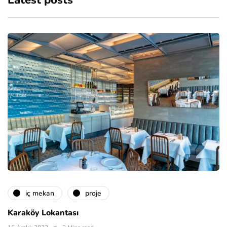
Latest posts
i̇ç mekan
proje
Karaköy Lokantası