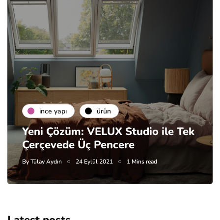
i̇nce yapı
ürün
Yeni Çözüm: VELUX Studio ile Tek
Çerçevede Üç Pencere
By
Tülay Aydın
24 Eylül 2021
1 Mins read