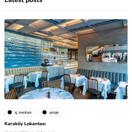
Latest posts
i̇ç mekan
proje
Karaköy Lokantası