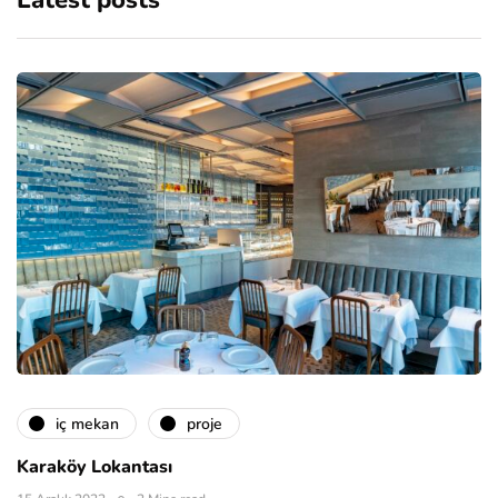
Latest posts
i̇ç mekan
proje
Karaköy Lokantası