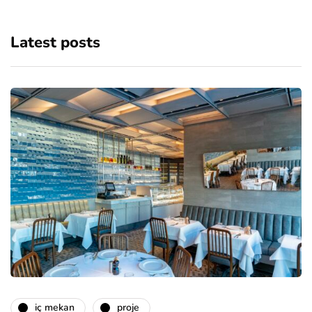
Latest posts
i̇ç mekan
proje