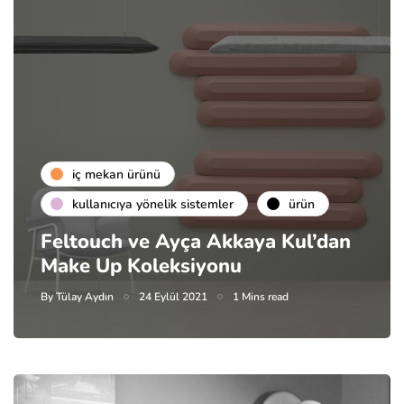
i̇ç mekan ürünü
kullanıcıya yönelik sistemler
ürün
Feltouch ve Ayça Akkaya Kul’dan
Make Up Koleksiyonu
By
Tülay Aydın
24 Eylül 2021
1 Mins read