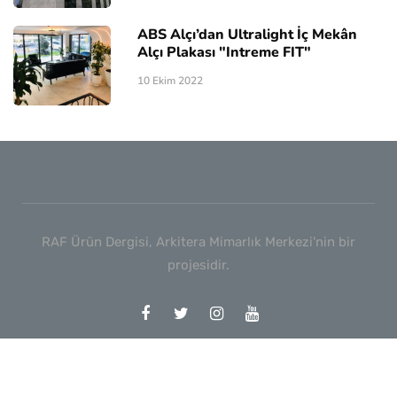
ABS Alçı’dan Ultralight İç Mekân
Alçı Plakası "Intreme FIT"
10 Ekim 2022
RAF Ürün Dergisi, Arkitera Mimarlık Merkezi'nin bir
projesidir.