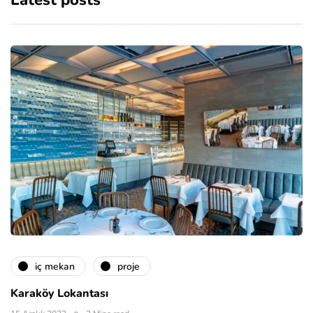
Latest posts
i̇ç mekan
proje
Karaköy Lokantası