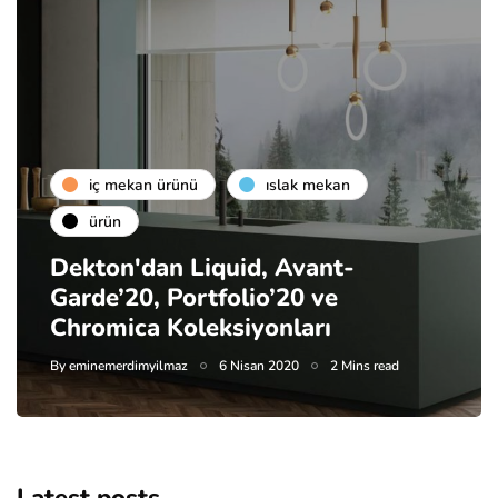
i̇ç mekan ürünü
islak mekan
ürün
Dekton'dan Liquid, Avant-
Garde’20, Portfolio’20 ve
Chromica Koleksiyonları
By
eminemerdimyilmaz
6 Nisan 2020
2 Mins read