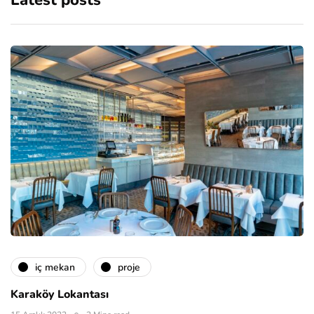
Latest posts
i̇ç mekan
proje
Karaköy Lokantası