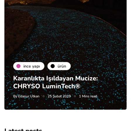
i̇nce yapı
ürün
Karanlıkta Işıldayan Mucize:
CHRYSO LuminTech®
By
Edanur Utkan
25 Şubat 2019
1 Mins read