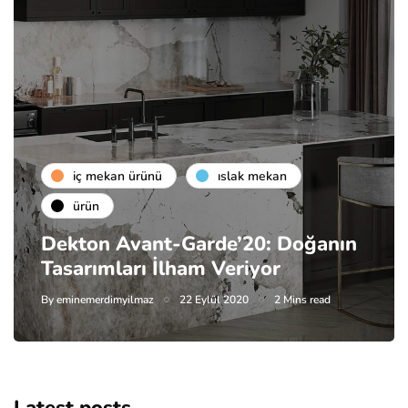
i̇ç mekan ürünü
islak mekan
ürün
Dekton Avant-Garde’20: Doğanın
Tasarımları İlham Veriyor
By
eminemerdimyilmaz
22 Eylül 2020
2 Mins read