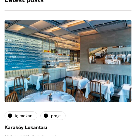
Latest posts
i̇ç mekan
proje
Karaköy Lokantası