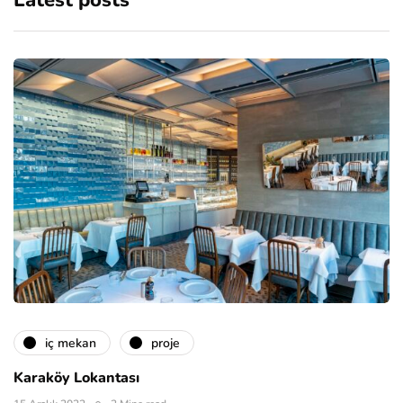
Latest posts
i̇ç mekan
proje
Karaköy Lokantası