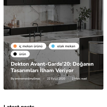
i̇ç mekan ürünü
islak mekan
ürün
Dekton Avant-Garde’20: Doğanın
Tasarımları İlham Veriyor
By
eminemerdimyilmaz
22 Eylül 2020
2 Mins read