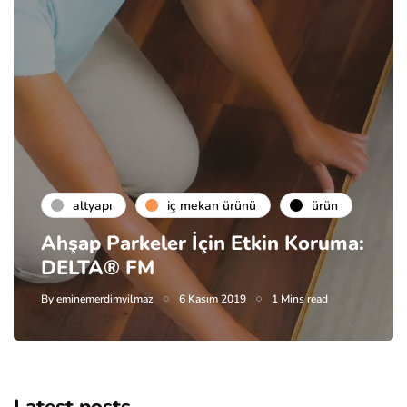
altyapı
i̇ç mekan ürünü
ürün
Ahşap Parkeler İçin Etkin Koruma:
DELTA® FM
By
eminemerdimyilmaz
6 Kasım 2019
1 Mins read