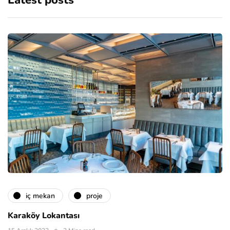
Latest posts
i̇ç mekan
proje
Karaköy Lokantası