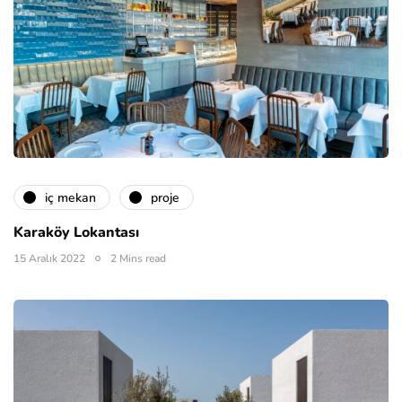
i̇ç mekan
proje
Karaköy Lokantası
15 Aralık 2022
2 Mins read