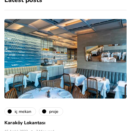
Latest posts
i̇ç mekan
proje
Karaköy Lokantası