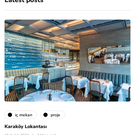
Latest posts
i̇ç mekan
proje
Karaköy Lokantası