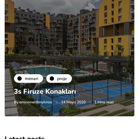
mimari
proje
3s Firuze Konakları
By
eminemerdimyilmaz
14 Mayıs 2020
1 Mins read