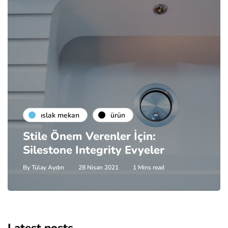
islak mekan
ürün
Stile Önem Verenler İçin:
Silestone Integrity Evyeler
By
Tülay Aydın
28 Nisan 2021
1 Mins read