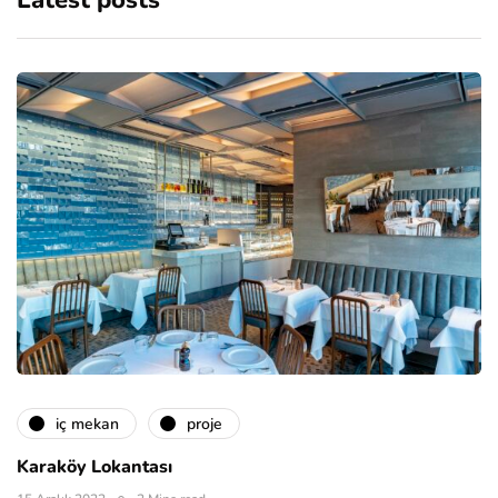
Latest posts
i̇ç mekan
proje
Karaköy Lokantası