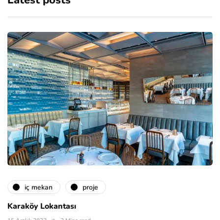
Latest posts
i̇ç mekan
proje
Karaköy Lokantası