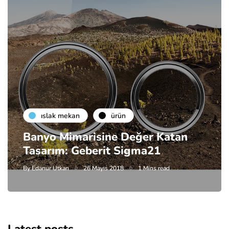
islak mekan
ürün
Banyo Mimarisine Değer Katan
Tasarım: Geberit Sigma21
By
Edanur Utkan
26 Mayıs 2018
1 Mins read