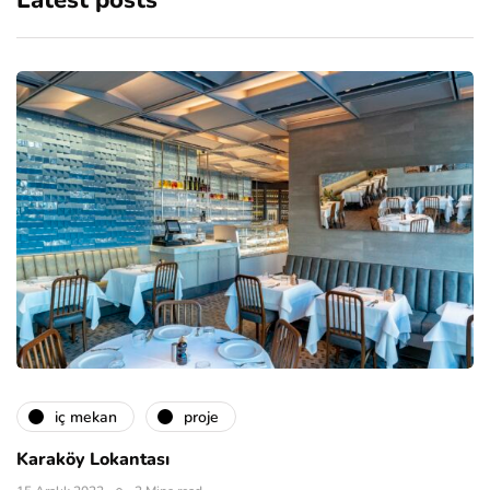
Latest posts
i̇ç mekan
proje
Karaköy Lokantası