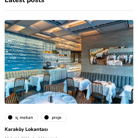
Latest posts
i̇ç mekan
proje
Karaköy Lokantası