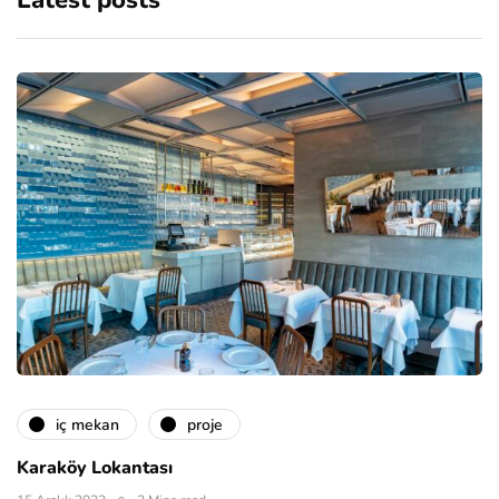
Latest posts
i̇ç mekan
proje
Karaköy Lokantası