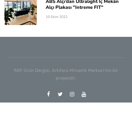
ABS Alçı’dan Ultralight İç Mekân
Alçı Plakası "Intreme FIT"
10 Ekim 2022
RAF Ürün Dergisi, Arkitera Mimarlık Merkezi'nin bir
projesidir.