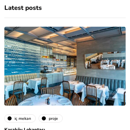
Latest posts
i̇ç mekan
proje
Karaköy Lokantası