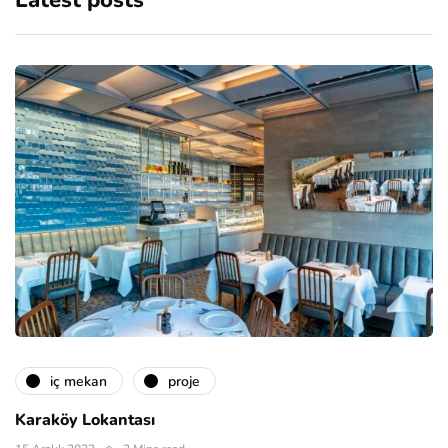
Latest posts
i̇ç mekan
proje
Karaköy Lokantası