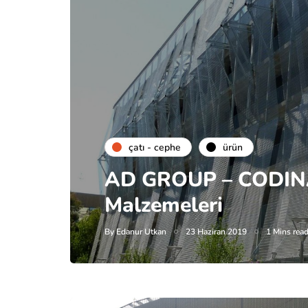
çatı - cephe
ürün
AD GROUP – CODIN
Malzemeleri
By
Edanur Utkan
23 Haziran 2019
1 Mins rea