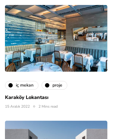
i̇ç mekan
proje
Karaköy Lokantası
15 Aralık 2022
2 Mins read