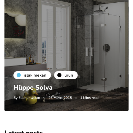
islak mekan
ürün
Hüppe Solva
By
Edanur Utkan
26 Mayıs 2018
1 Mins read