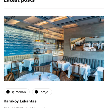
Latest posts
i̇ç mekan
proje
Karaköy Lokantası