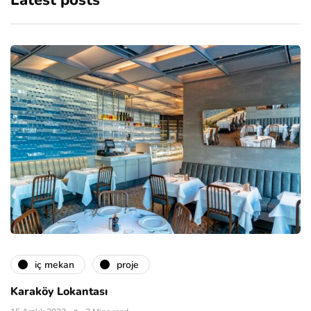
Latest posts
i̇ç mekan
proje
Karaköy Lokantası