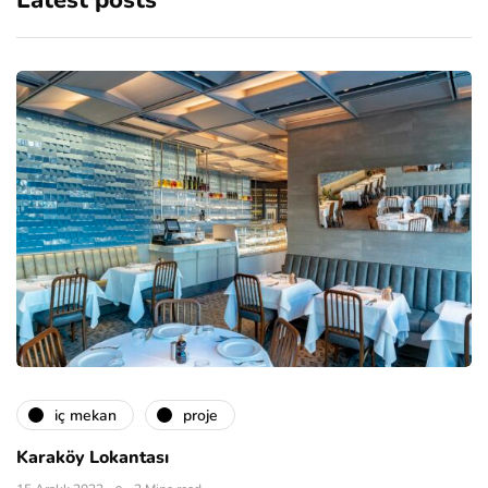
Latest posts
i̇ç mekan
proje
Karaköy Lokantası