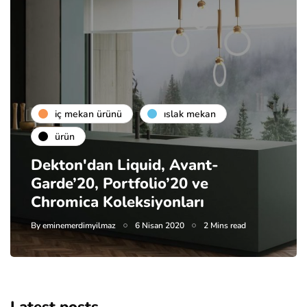
i̇ç mekan ürünü
islak mekan
ürün
Dekton'dan Liquid, Avant-
Garde’20, Portfolio’20 ve
Chromica Koleksiyonları
By
eminemerdimyilmaz
6 Nisan 2020
2 Mins read