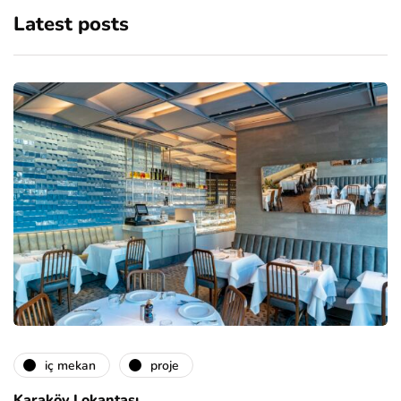
Latest posts
i̇ç mekan
proje
Karaköy Lokantası