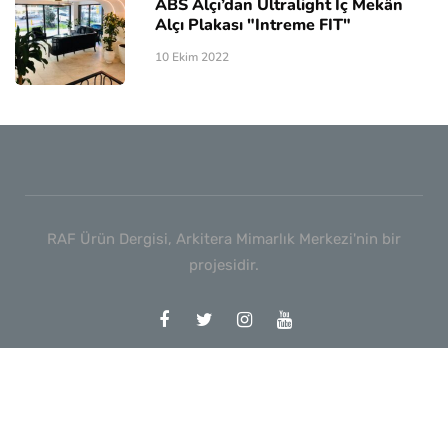
ABS Alçı’dan Ultralight İç Mekân
Alçı Plakası "Intreme FIT"
10 Ekim 2022
RAF Ürün Dergisi, Arkitera Mimarlık Merkezi'nin bir
projesidir.