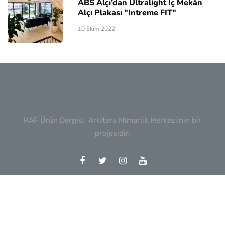
ABS Alçı’dan Ultralight İç Mekân
Alçı Plakası "Intreme FIT"
10 Ekim 2022
RAF Ürün Dergisi, Arkitera Mimarlık Merkezi'nin bir
projesidir.