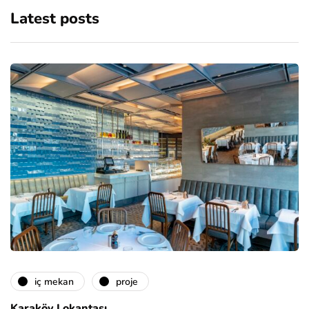
Latest posts
i̇ç mekan
proje
Karaköy Lokantası