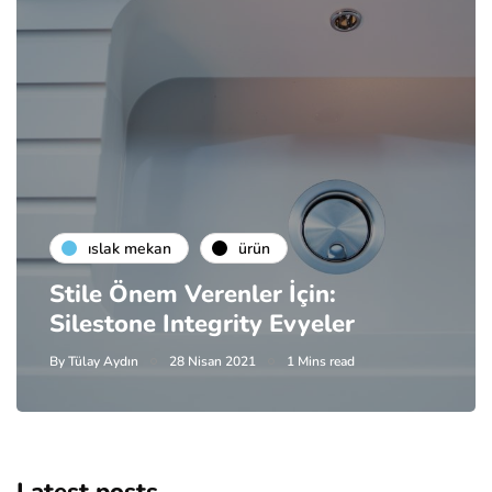
islak mekan
ürün
Stile Önem Verenler İçin:
Silestone Integrity Evyeler
By
Tülay Aydın
28 Nisan 2021
1 Mins read