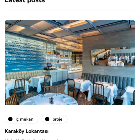
Latest posts
i̇ç mekan
proje
Karaköy Lokantası