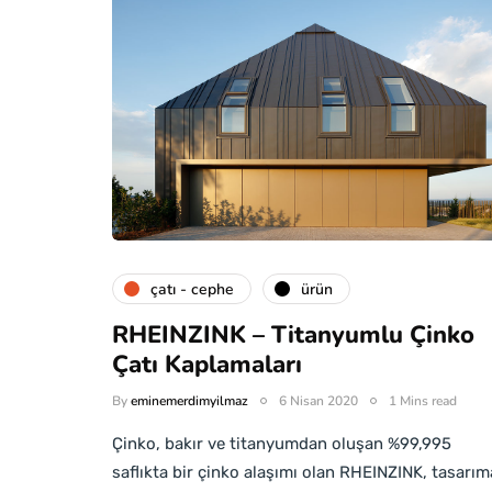
çatı - cephe
ürün
RHEINZINK – Titanyumlu Çinko
Çatı Kaplamaları
By
eminemerdimyilmaz
6 Nisan 2020
1 Mins read
Çinko, bakır ve titanyumdan oluşan %99,995
saflıkta bir çinko alaşımı olan RHEINZINK, tasarım