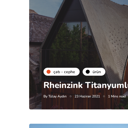
çatı - cephe
ürün
Rheinzink Titanyuml
By
Tülay Aydın
23 Haziran 2021
1 Mins read