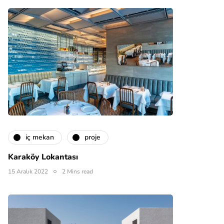
i̇ç mekan
proje
Karaköy Lokantası
15 Aralık 2022
2 Mins read