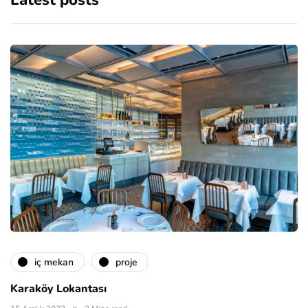
Latest posts
i̇ç mekan
proje
Karaköy Lokantası