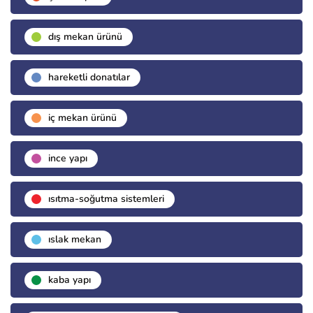
dış mekan ürünü
hareketli donatılar
i̇ç mekan ürünü
i̇nce yapı
isıtma-soğutma sistemleri
islak mekan
kaba yapı