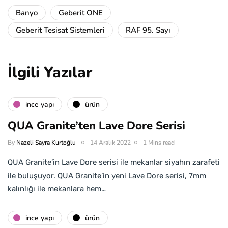
Banyo
Geberit ONE
Geberit Tesisat Sistemleri
RAF 95. Sayı
İlgili Yazılar
i̇nce yapı
ürün
QUA Granite’ten Lave Dore Serisi
By
Nazeli Sayra Kurtoğlu
14 Aralık 2022
1 Mins read
QUA Granite’in Lave Dore serisi ile mekanlar siyahın zarafeti
ile buluşuyor. QUA Granite’in yeni Lave Dore serisi, 7mm
kalınlığı ile mekanlara hem…
i̇nce yapı
ürün