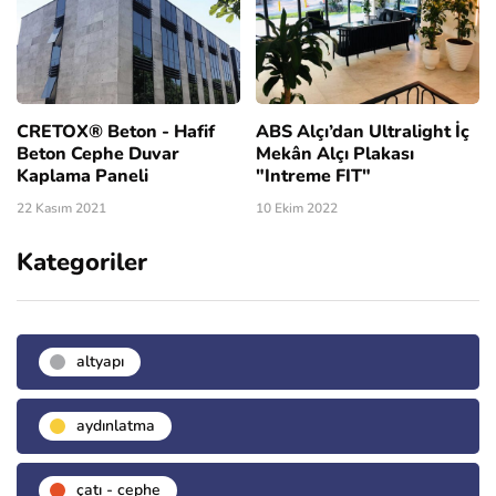
CRETOX® Beton - Hafif
ABS Alçı’dan Ultralight İç
Beton Cephe Duvar
Mekân Alçı Plakası
Kaplama Paneli
"Intreme FIT"
22 Kasım 2021
10 Ekim 2022
Kategoriler
altyapı
aydınlatma
çatı - cephe