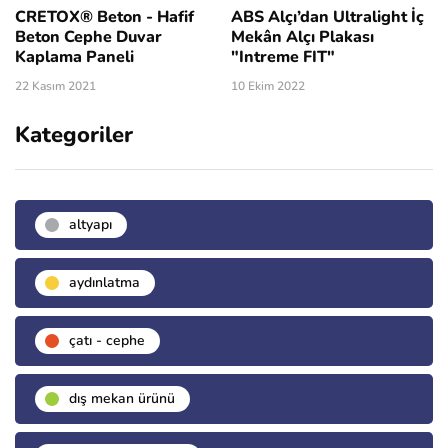
CRETOX® Beton - Hafif
ABS Alçı’dan Ultralight İç
Beton Cephe Duvar
Mekân Alçı Plakası
Kaplama Paneli
"Intreme FIT"
22 Kasım 2021
10 Ekim 2022
Kategoriler
altyapı
aydınlatma
çatı - cephe
dış mekan ürünü