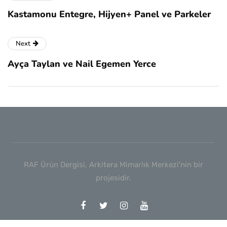
Kastamonu Entegre, Hijyen+ Panel ve Parkeler
Next
Ayça Taylan ve Nail Egemen Yerce
RAF Ürün Dergisi, Arkitera Mimarlık Merkezi'nin bir
projesidir.